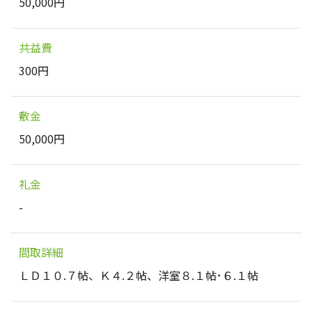
50,000円
共益費
300円
敷金
50,000円
礼金
-
間取詳細
ＬＤ１０.７帖、Ｋ４.２帖、洋室８.１帖･６.１帖