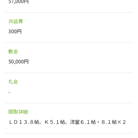
57,000円
共益費
300円
敷金
50,000円
礼金
-
間取詳細
ＬＤ１３.８帖、Ｋ５.１帖、洋室６.１帖・８.１帖×２